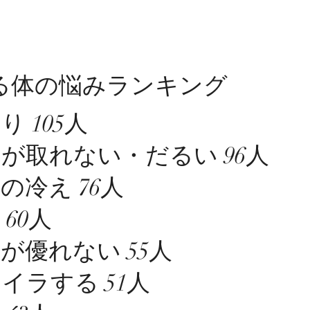
える体の悩みランキング
 105人
が取れない・だるい 96人
の冷え 76人
60人
が優れない 55人
イラする 51人