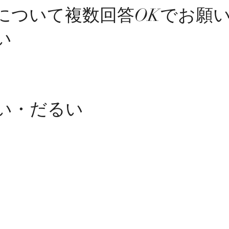
について複数回答OKでお願
い
い・だるい