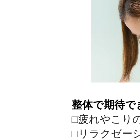
整体で期待で
□疲れやこり
□リラクゼー