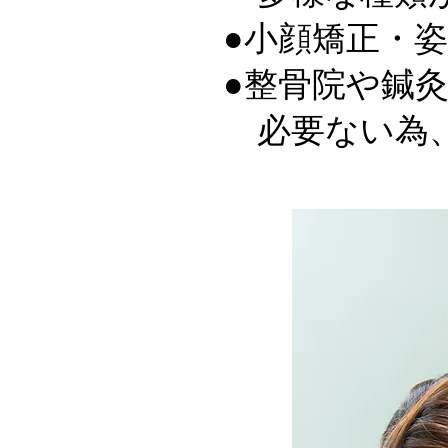
●小顔矯正・
●整骨院や鍼
必要ない為、