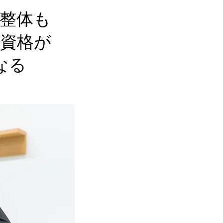
た整体も
家資格が
なる