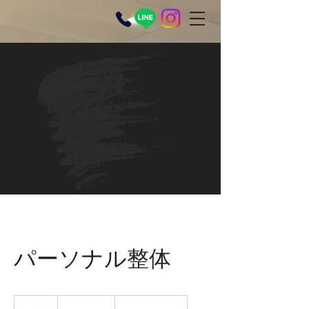
パーソナル整体
5,500
円